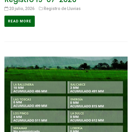
20 julio, 2026
Registro de Lluvias
READ MORE