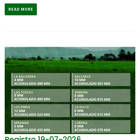
READ MORE
Registro 19-07-2026