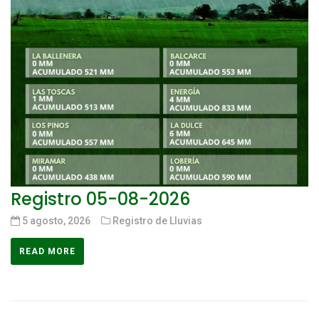
Registro 05-08-2026
5 agosto, 2026
Registro de Lluvias
READ MORE