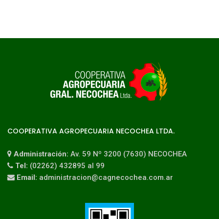
COOPERATIVA AGROPECUARIA NECOCHEA LTDA.
Administración:
Av. 59 Nº 3200 (7630) NECOCHEA
Tel:
(02262) 432895 al 99
Email:
administracion@cagnecochea.com.ar