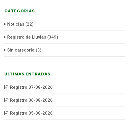
de
CATEGORÍAS
entradas
Noticias
(22)
Registro de Lluvias
(349)
Sin categoría
(3)
ULTIMAS ENTRADAS
Registro 07-08-2026
Registro 06-08-2026
Registro 05-08-2026