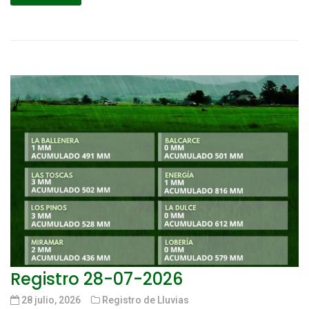
Registro 28-07-2026
28 julio, 2026
Registro de Lluvias