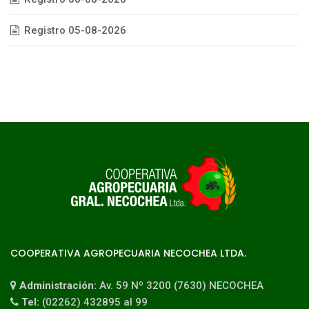
Registro 05-08-2026
COOPERATIVA AGROPECUARIA NECOCHEA LTDA.
Administración:
Av. 59 Nº 3200 (7630) NECOCHEA
Tel:
(02262) 432895 al 99